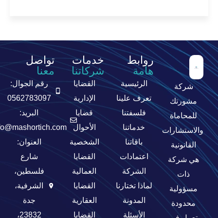
المزيد
روابط
خدمات
تواصل
هامة
شركاتنا
معنا
الرئيسية
القضايا
رقم الجوال:
شركة
تعرف علينا
الإدارية
0562783097
مشورتك
فلسفتنا
قضايا
البريد:
للمحاماة
خدماتنا
الأحوال
fo@mashortich.com
والاستشارات
باقاتنا
الشخصية
العنوان:
القانونية
اعتمادات
القضايا
شارع
هي شركة
الشركة
العمالية
فلسطين،
ذات
لماذا تختارنا
القضايا
الشرفية،
مسؤولية
المدونة
العقارية
جدة
محدودة
الأسئلة
القضايا
23832،
تعمل في