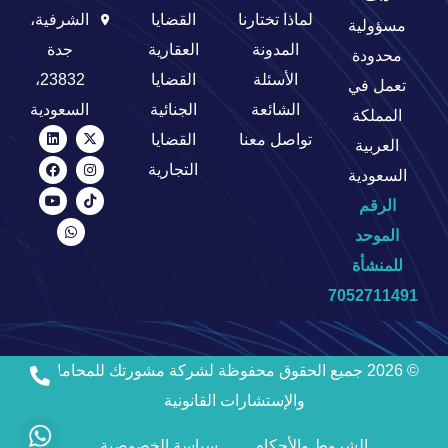
لماذا تختارنا
القضايا
الشرفية،
مسؤولية
المدونة
العقارية
جدة
محدودة
الأسئلة
القضايا
23832،
تعمل في
الشائعة
الجنائية
السعودية
المملكة
تواصل معنا
القضايا
العربية
التجارية
السعودية
الرقم
الموحد
للمنشأة
7052711491
© 2026 جميع الحقوق محفوظة ل
شركة مشورتك للمحاماة
والإستشارات القانونية
الشروط والأحكام
سياسة الخصوصية