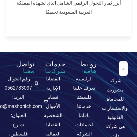
أبرز ثمار التحول الرقمي الشامل الذي تشهده المملكة
العربية السعودية تحقيقًا
المزيد
روابط
خدمات
تواصل
هامة
شركاتنا
معنا
الرئيسية
القضايا
رقم الجوال:
شركة
تعرف علينا
الإدارية
0562783097
مشورتك
فلسفتنا
قضايا
البريد:
للمحاماة
خدماتنا
الأحوال
fo@mashortich.com
والاستشارات
باقاتنا
الشخصية
العنوان:
القانونية
اعتمادات
القضايا
شارع
هي شركة
الشركة
العمالية
فلسطين،
ذات