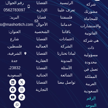
الرئيسية
القضايا
رقم الجوال:
شركة
تعرف علينا
الإدارية
0562783097
مشورتك
فلسفتنا
قضايا
البريد:
للمحاماة
خدماتنا
الأحوال
fo@mashortich.com
والاستشارات
باقاتنا
الشخصية
العنوان:
القانونية
اعتمادات
القضايا
شارع
هي شركة
الشركة
العمالية
فلسطين،
ذات
لماذا تختارنا
القضايا
الشرفية،
مسؤولية
المدونة
العقارية
جدة
محدودة
الأسئلة
القضايا
23832،
تعمل في
الشائعة
الجنائية
السعودية
المملكة
تواصل معنا
القضايا
العربية
التجارية
السعودية
الرقم
الموحد