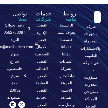
روابط
خدمات
تواصل
هامة
شركاتنا
معنا
الرئيسية
القضايا
رقم الجوال:
شركة
تعرف علينا
الإدارية
0562783097
مشورتك
فلسفتنا
قضايا
البريد:
للمحاماة
خدماتنا
الأحوال
fo@mashortich.com
والاستشارات
باقاتنا
الشخصية
العنوان:
القانونية
اعتمادات
القضايا
شارع
هي شركة
الشركة
العمالية
فلسطين،
ذات
لماذا تختارنا
القضايا
الشرفية،
مسؤولية
المدونة
العقارية
جدة
محدودة
الأسئلة
القضايا
23832،
تعمل في
الشائعة
الجنائية
السعودية
المملكة
تواصل معنا
القضايا
العربية