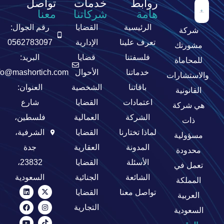
روابط
خدمات
تواصل
هامة
شركاتنا
معنا
الرئيسية
القضايا
رقم الجوال:
شركة
تعرف علينا
الإدارية
0562783097
مشورتك
فلسفتنا
قضايا
البريد:
للمحاماة
خدماتنا
الأحوال
fo@mashortich.com
والاستشارات
باقاتنا
الشخصية
العنوان:
القانونية
اعتمادات
القضايا
شارع
هي شركة
الشركة
العمالية
فلسطين،
ذات
لماذا تختارنا
القضايا
الشرفية،
مسؤولية
المدونة
العقارية
جدة
محدودة
الأسئلة
القضايا
23832،
تعمل في
الشائعة
الجنائية
السعودية
المملكة
تواصل معنا
القضايا
العربية
التجارية
السعودية