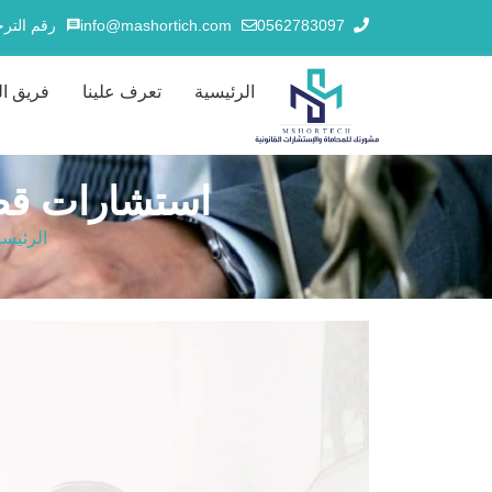
0562783097
info@mashortich.com
رقم الترخيص
الرئيسية
تعرف علينا
فريق ا
استشارات قضاي
الرئيسي