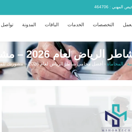
 المهني : 464706
لعمل
التخصصات
الخدمات
الباقات
المدونة
تواصل م
 لعام 2026 – مشورتك للمحاماة
ية
-
المحاماة
-
أفضل محامي شاطر الرياض لعام 2026 – مشورتك للمحاماة