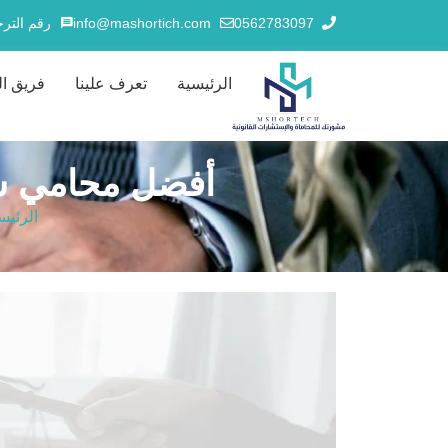
0562783097
info@mashortich.com
رقم الترخيص
الرئيسية
تعرف علينا
فريق ا
أفضل محامي شاطر الرياض
الرئيس