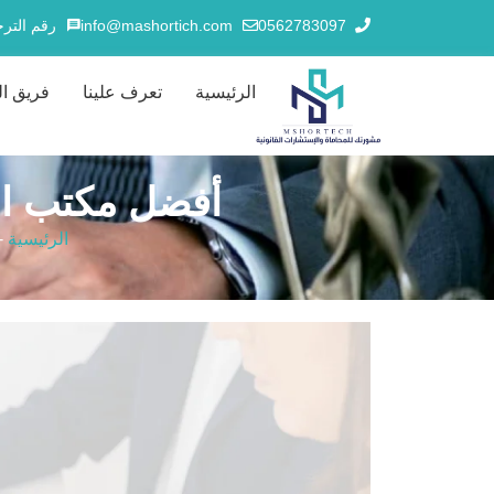
0562783097
info@mashortich.com
رقم الترخيص
الرئيسية
تعرف علينا
فريق ا
أفضل مكتب استشارا
الرئيسية
-