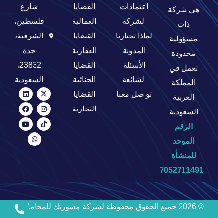
اعتمادات
القضايا
شارع
هي شركة
الشركة
العمالية
فلسطين،
ذات
لماذا تختارنا
القضايا
الشرفية،
مسؤولية
المدونة
العقارية
جدة
محدودة
الأسئلة
القضايا
23832،
تعمل في
الشائعة
الجنائية
السعودية
المملكة
تواصل معنا
القضايا
العربية
التجارية
السعودية
الرقم
الموحد
للمنشأة
7052711491
© 2026 جميع الحقوق محفوظة ل
شركة مشورتك للمحاماة