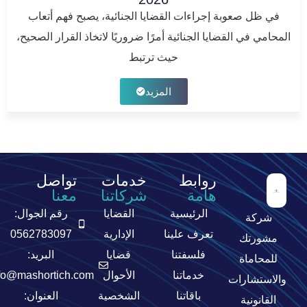
في ظل صعوبة إجراءات القضايا الجنائية، يصبح فهم أتعاب
المحامي في القضايا الجنائية أمرًا ضروريًا لاتخاذ القرار الصحيح،
حيث ترتبط
المزيد
روابط
خدمات
تواصل
هامة
شركاتنا
معنا
الرئيسية
القضايا
رقم الجوال:
شركة
تعرف علينا
الإدارية
0562783097
مشورتك
فلسفتنا
قضايا
البريد:
للمحاماة
خدماتنا
الأحوال
fo@mashortich.com
والاستشارات
باقاتنا
الشخصية
العنوان:
القانونية