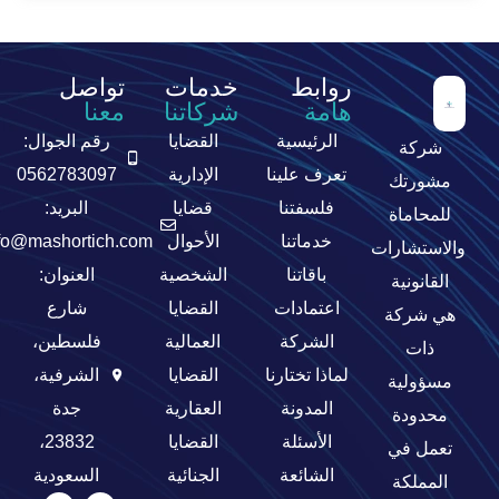
روابط
خدمات
تواصل
هامة
شركاتنا
معنا
الرئيسية
القضايا
رقم الجوال:
شركة
تعرف علينا
الإدارية
0562783097
مشورتك
فلسفتنا
قضايا
البريد:
للمحاماة
خدماتنا
الأحوال
fo@mashortich.com
والاستشارات
باقاتنا
الشخصية
العنوان:
القانونية
اعتمادات
القضايا
شارع
هي شركة
الشركة
العمالية
فلسطين،
ذات
لماذا تختارنا
القضايا
الشرفية،
مسؤولية
المدونة
العقارية
جدة
محدودة
الأسئلة
القضايا
23832،
تعمل في
الشائعة
الجنائية
السعودية
المملكة