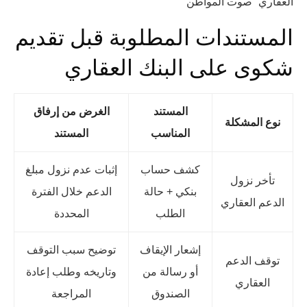
العقاري “صوت المواطن”
المستندات المطلوبة قبل تقديم
شكوى على البنك العقاري
المستند
الغرض من إرفاق
نوع المشكلة
المناسب
المستند
كشف حساب
إثبات عدم نزول مبلغ
تأخر نزول
بنكي + حالة
الدعم خلال الفترة
الدعم العقاري
الطلب
المحددة
إشعار الإيقاف
توضيح سبب التوقف
توقف الدعم
أو رسالة من
وتاريخه وطلب إعادة
العقاري
الصندوق
المراجعة