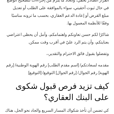
القرار الصادر بحقي، واتخاذ ما يلزم من إجراءات لتصحيح الوضع
في حال ثبوت أحقيتي، سواء بالموافقة على الطلب أو تعديل
مبلغ القرض أو إعادة الدعم العقاري، بحسب ما ترونه مناسبًا
وفقًا للأنظمة المعمول بها.
شاكرًا لكم حسن تعاونكم واهتمامكم، وآمل أن يحظى اعتراضي
بعنايتكم، وأن يتم الرد عليّ في أقرب وقت ممكن.
وتفضلوا بقبول فائق الاحترام والتقدير،،
مقدمه لسعادتكم/ [اسم مقدم الطلب] رقم الهوية الوطنية/ [رقم
الهوية] رقم الجوال/ [رقم الجوال] التوقيع/ [التوقيع]
كيف تزيد فرص قبول شكوى
على البنك العقاري؟
كي تضمن أن تأخذ شكواك المسار السريع والجاد نحو الحل، هناك