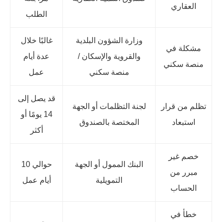
العقاري
الطلب
وزارة الشؤون البلدية
غالبًا خلال
مشكلة في
والقروية والإسكان /
عدة أيام
منصة سكني
منصة سكني
عمل
قد يصل إلى
تظلم من قرار
لجنة التظلمات أو الجهة
14 يومًا أو
استبعاد
المختصة بالصندوق
أكثر
خصم غير
البنك الممول أو الجهة
حوالي 10
مبرر من
التمويلية
أيام عمل
الحساب
خطأ في