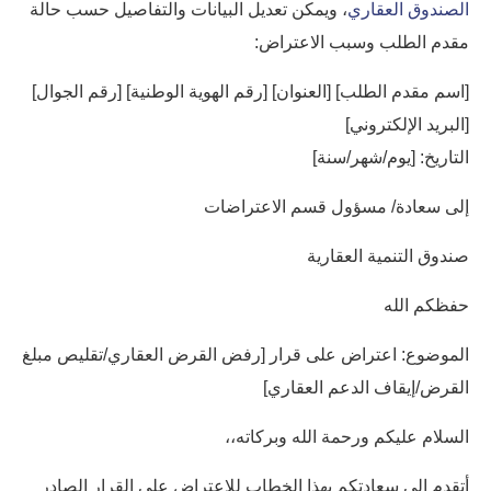
الصندوق العقاري
، ويمكن تعديل البيانات والتفاصيل حسب حالة
مقدم الطلب وسبب الاعتراض:
[اسم مقدم الطلب] [العنوان] [رقم الهوية الوطنية] [رقم الجوال]
[البريد الإلكتروني]
التاريخ: [يوم/شهر/سنة]
إلى سعادة/ مسؤول قسم الاعتراضات
صندوق التنمية العقارية
حفظكم الله
الموضوع: اعتراض على قرار [رفض القرض العقاري/تقليص مبلغ
القرض/إيقاف الدعم العقاري]
السلام عليكم ورحمة الله وبركاته،،
أتقدم إلى سعادتكم بهذا الخطاب للاعتراض على القرار الصادر