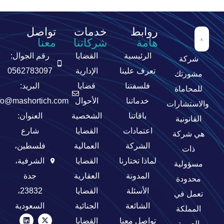
روابط
خدمات
تواصل
هامة
شركاتنا
معنا
الرئيسية
القضايا
رقم الجوال:
شركة
تعرف علينا
الإدارية
0562783097
مشورتك
فلسفتنا
قضايا
البريد:
للمحاماة
خدماتنا
الأحوال
fo@mashortich.com
والاستشارات
باقاتنا
الشخصية
العنوان:
القانونية
اعتمادات
القضايا
شارع
هي شركة
الشركة
العمالية
فلسطين،
ذات
لماذا تختارنا
القضايا
الشرفية،
مسؤولية
المدونة
العقارية
جدة
محدودة
الأسئلة
القضايا
23832،
تعمل في
الشائعة
الجنائية
السعودية
المملكة
تواصل معنا
القضايا
العربية